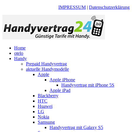
IMPRESSUM
|
Datenschutzerklärung
Home
otelo
Handy
Prepaid Handyvertrag
aktuelle Handymodelle
Apple
Apple iPhone
Handyvertrag mit iPhone 5S
Apple iPad
Blackberry
HTC
Huawei
LG
Nokia
Samsung
Handyvertrag mit Galaxy S5