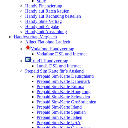
Sony
Handy Finanzierung
Handy auf Raten kaufen
Handy auf Rechnung bestellen
Handy ohne Vertrag
Handy mit Zugabe
Handy mit Auszahlung
Handyvertrag Vergleich
Allnet Flat ohne Laufzeit
Vodafone Handyvertrag
Vodafone DSL und Internet
1und1 Handyvertrag
1und1 DSL und Internet
Prepaid Sim Karte für´s Ausland
Prepaid Sim-Karte Deutschland
Prepaid Sim-Karte Dänemark
Prepaid Sim-Karte Europa
Prepaid Sim-Karte Hongkong
Prepaid Sim-Karte Schweden
Prepaid Sim-Karte Großbritanien
Prepaid Sim-Karte Irland
Prepaid Sim-Karte Spanien
Prepaid Sim-Karte Italien
Prepaid Sim-Karte USA
Prepaid Sim-Karte Österreich