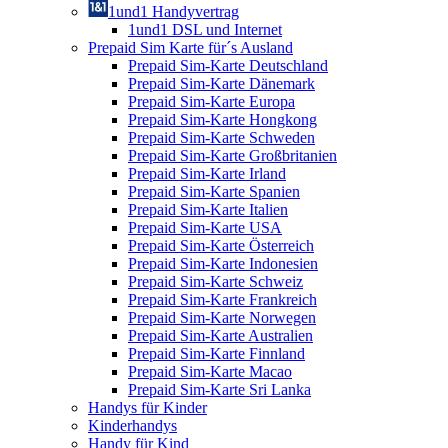
1und1 Handyvertrag
1und1 DSL und Internet
Prepaid Sim Karte für´s Ausland
Prepaid Sim-Karte Deutschland
Prepaid Sim-Karte Dänemark
Prepaid Sim-Karte Europa
Prepaid Sim-Karte Hongkong
Prepaid Sim-Karte Schweden
Prepaid Sim-Karte Großbritanien
Prepaid Sim-Karte Irland
Prepaid Sim-Karte Spanien
Prepaid Sim-Karte Italien
Prepaid Sim-Karte USA
Prepaid Sim-Karte Österreich
Prepaid Sim-Karte Indonesien
Prepaid Sim-Karte Schweiz
Prepaid Sim-Karte Frankreich
Prepaid Sim-Karte Norwegen
Prepaid Sim-Karte Australien
Prepaid Sim-Karte Finnland
Prepaid Sim-Karte Macao
Prepaid Sim-Karte Sri Lanka
Handys für Kinder
Kinderhandys
Handy für Kind