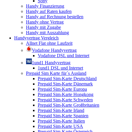
Sony
Handy Finanzierung
Handy auf Raten kaufen
Handy auf Rechnung bestellen
Handy ohne Vertrag
Handy mit Zugabe
Handy mit Auszahlung
Handyvertrag Vergleich
Allnet Flat ohne Laufzeit
Vodafone Handyvertrag
Vodafone DSL und Internet
1und1 Handyvertrag
1und1 DSL und Internet
Prepaid Sim Karte für´s Ausland
Prepaid Sim-Karte Deutschland
Prepaid Sim-Karte Dänemark
Prepaid Sim-Karte Europa
Prepaid Sim-Karte Hongkong
Prepaid Sim-Karte Schweden
Prepaid Sim-Karte Großbritanien
Prepaid Sim-Karte Irland
Prepaid Sim-Karte Spanien
Prepaid Sim-Karte Italien
Prepaid Sim-Karte USA
Prepaid Sim-Karte Österreich