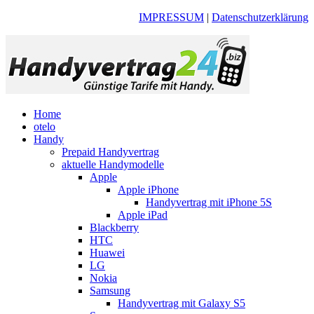
IMPRESSUM
|
Datenschutzerklärung
Home
otelo
Handy
Prepaid Handyvertrag
aktuelle Handymodelle
Apple
Apple iPhone
Handyvertrag mit iPhone 5S
Apple iPad
Blackberry
HTC
Huawei
LG
Nokia
Samsung
Handyvertrag mit Galaxy S5