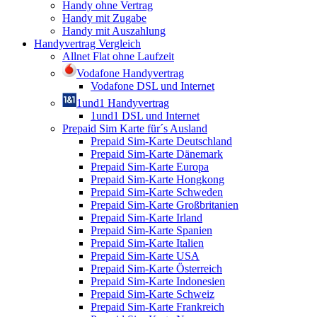
Handy ohne Vertrag
Handy mit Zugabe
Handy mit Auszahlung
Handyvertrag Vergleich
Allnet Flat ohne Laufzeit
Vodafone Handyvertrag
Vodafone DSL und Internet
1und1 Handyvertrag
1und1 DSL und Internet
Prepaid Sim Karte für´s Ausland
Prepaid Sim-Karte Deutschland
Prepaid Sim-Karte Dänemark
Prepaid Sim-Karte Europa
Prepaid Sim-Karte Hongkong
Prepaid Sim-Karte Schweden
Prepaid Sim-Karte Großbritanien
Prepaid Sim-Karte Irland
Prepaid Sim-Karte Spanien
Prepaid Sim-Karte Italien
Prepaid Sim-Karte USA
Prepaid Sim-Karte Österreich
Prepaid Sim-Karte Indonesien
Prepaid Sim-Karte Schweiz
Prepaid Sim-Karte Frankreich