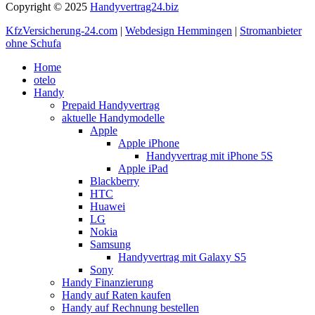
Copyright © 2025
Handyvertrag24.biz
KfzVersicherung-24.com
|
Webdesign Hemmingen
|
Stromanbieter
ohne Schufa
Home
otelo
Handy
Prepaid Handyvertrag
aktuelle Handymodelle
Apple
Apple iPhone
Handyvertrag mit iPhone 5S
Apple iPad
Blackberry
HTC
Huawei
LG
Nokia
Samsung
Handyvertrag mit Galaxy S5
Sony
Handy Finanzierung
Handy auf Raten kaufen
Handy auf Rechnung bestellen