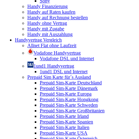
Sony
Handy Finanzierung
Handy auf Raten kaufen
Handy auf Rechnung bestellen
Handy ohne Vertrag
Handy mit Zugabe
Handy mit Auszahlung
Handyvertrag Vergleich
Allnet Flat ohne Laufzeit
Vodafone Handyvertrag
Vodafone DSL und Internet
1und1 Handyvertrag
1und1 DSL und Internet
Prepaid Sim Karte für´s Ausland
Prepaid Sim-Karte Deutschland
Prepaid Sim-Karte Dänemark
Prepaid Sim-Karte Europa
Prepaid Sim-Karte Hongkong
Prepaid Sim-Karte Schweden
Prepaid Sim-Karte Großbritanien
Prepaid Sim-Karte Irland
Prepaid Sim-Karte Spanien
Prepaid Sim-Karte Italien
Prepaid Sim-Karte USA
Prepaid Sim-Karte Österreich