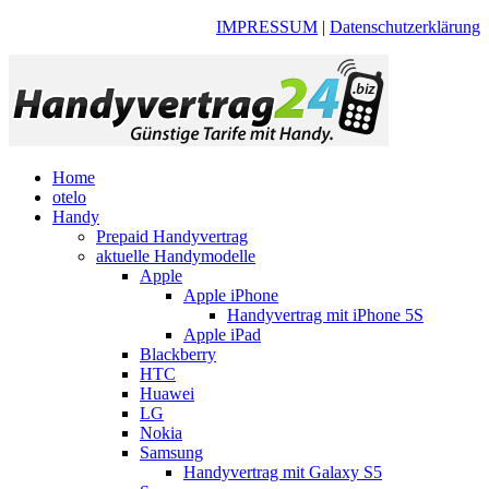
IMPRESSUM
|
Datenschutzerklärung
Home
otelo
Handy
Prepaid Handyvertrag
aktuelle Handymodelle
Apple
Apple iPhone
Handyvertrag mit iPhone 5S
Apple iPad
Blackberry
HTC
Huawei
LG
Nokia
Samsung
Handyvertrag mit Galaxy S5