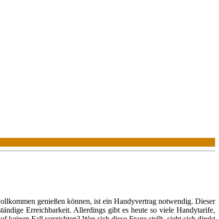
 vollkommen genießen können, ist ein Handyvertrag notwendig. Dieser
ndige Erreichbarkeit. Allerdings gibt es heute so viele Handytarife,
keinen Fall verzichten? Wer sich diese Frage stellt, sieht sich direkt