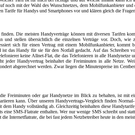
auf noch mit der Wahl des Wunschnetzes, dem Mobilfunkanbieter und dem
ten Tarife für Handys und Smartphones vor und klären gleich die Fragen
u finden. Die meisten Handyverträge können mit diversen Tarifen kom
 und stellen übersichtlich die einzelnen Verträge vor. Doch, wie 
ssiert sich für einen Vertrag mit einem Mobilfunkanbieter, kommt bi
 ist das Handy für sie für den Notfall gedacht. Auf das Schreiben v
lefonierer keine Allnet-Flat, die das Telefonieren in alle Handynetze 
ht jeder Handyvertrag beinhaltet die Freiminuten in alle Netze. We
sondert abgerechnet werden. Zwar liegen die Minutenpreise im Centbe
 Freiminuten oder gar Handynetze im Blick zu behalten, ist mit einer
ariieren kann. Über unseren Handyvertrags-Vergleich finden Normal- un
t dem Handy vollständig ab. Gleichzeitig beinhalten diese Handytarife
its eine SMS-Flatrate enthalten. Wer nur wenige SMS schreibt und stat
die Internetflatrate, die bei fast jedem Netzbetreiber heute in den meis