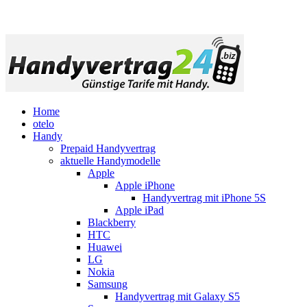
Home
otelo
Handy
Prepaid Handyvertrag
aktuelle Handymodelle
Apple
Apple iPhone
Handyvertrag mit iPhone 5S
Apple iPad
Blackberry
HTC
Huawei
LG
Nokia
Samsung
Handyvertrag mit Galaxy S5