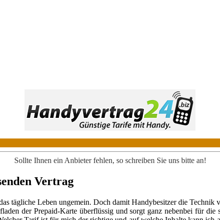
Sollte Ihnen ein Anbieter fehlen, so schreiben Sie uns bitte an!
senden Vertrag
rät das tägliche Leben ungemein. Doch damit Handybesitzer die Technik
den der Prepaid-Karte überflüssig und sorgt ganz nebenbei für die stä
er Tarif ist für mich der richtige und auf welche Inhalte kann ich auf 