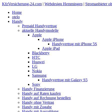
KfzVersicherung-24.com
|
Webdesign Hemmingen
|
Stromanbieter o
Home
otelo
Handy
Prepaid Handyvertrag
aktuelle Handymodelle
Apple
Apple iPhone
Handyvertrag mit iPhone 5S
Apple iPad
Blackberry
HTC
Huawei
LG
Nokia
Samsung
Handyvertrag mit Galaxy S5
Sony
Handy Finanzierung
Handy auf Raten kaufen
Handy auf Rechnung bestellen
Handy ohne Vertrag
Handy mit Zugabe
Handy mit Auszahlung