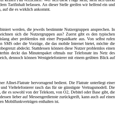
 Tarifinhalt befassen. An dieser Stelle greifen wir helfend ein und
, auf die es wirklich ankommt.
biniert werden, die jeweils bestimmte Nutzergruppen ansprechen. In
zeichnen sich die Nutzergruppen aus? Zuerst gibt es den typischen
slang aber problemlos mit einer Prepaidkarte aus. Von selbst rufen
on SMS oder die Vorzüge, die das mobile Internet bietet, möchte die
unbegrenzt abdeckt. Stattdessen können diese Nutzer problemlos einen
iterhin deckt das Minutenpaket oftmals nur Telefonate ins Netz des
reich, dennoch können Wenigtelefonierer mit einem geübten Blick auf
 Allnet-Flatrate hervorragend bedient. Die Flatrate unterliegt einer
d Vieltelefonierer rasch das für sie günstigste Vertragsmodell. Die
, die es sowohl von der Telekom, von O2, Debitel oder Base gibt, die
tdessen lieber auf Messengerdienste zurückgreift, kann auch auf einen
ten Mobilfunkverträgen enthalten ist.