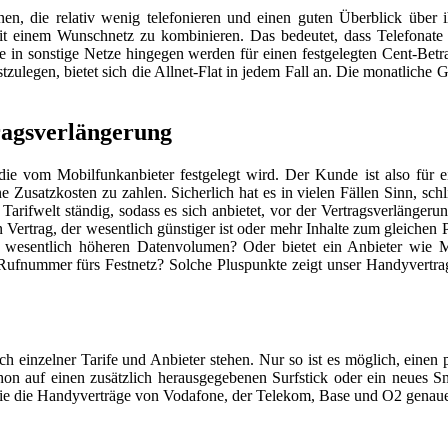
en, die relativ wenig telefonieren und einen guten Überblick über i
, mit einem Wunschnetz zu kombinieren. Das bedeutet, dass Telefona
e in sonstige Netze hingegen werden für einen festgelegten Cent-Bet
tzulegen, bietet sich die Allnet-Flat in jedem Fall an. Die monatliche 
ragsverlängerung
t, die vom Mobilfunkanbieter festgelegt wird. Der Kunde ist also f
ne Zusatzkosten zu zahlen. Sicherlich hat es in vielen Fällen Sinn, s
 Tarifwelt ständig, sodass es sich anbietet, vor der Vertragsverlänger
Vertrag, der wesentlich günstiger ist oder mehr Inhalte zum gleichen Pre
inem wesentlich höheren Datenvolumen? Oder bietet ein Anbieter wie
ne Rufnummer fürs Festnetz? Solche Pluspunkte zeigt unser Handyvertra
ch einzelner Tarife und Anbieter stehen. Nur so ist es möglich, einen 
on auf einen zusätzlich herausgegebenen Surfstick oder ein neues 
owie die Handyverträge von Vodafone, der Telekom, Base und O2 genaue