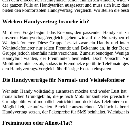
der ganzen Fülle an Handytarifen ausgesetzt und muss sich kurz dar
bieten den komfortablen Handyvertrag-Vergleich. Wir stellen die bes
Welchen Handyvertrag brauche ich?
Mit dieser Frage beginnt das Erlebnis, den passenden Handytarif z
unserem Handyvertrag-Vergleich gehen wir auf die Nutzertypen ein
Wenigtelefonierer. Diese Gruppe besitzt zwar ein Handy und intere
Wenigtelefonierer nur selten Freunde und Bekannte an, in der Regel
Gruppe jedoch ebenfalls nicht verzichten. Zumeist benötigen Wenigte
Handytarif wählen, der Freiminuten beinhaltet. Doch Vorsicht: Nic
Mobilfunkanbieters ab, sodass in Fremdnetze geführte Telefonate ge
den Handyvertrags-Vergleich überflüssige Kosten einsparen.
Die Handyverträge für Normal- und Vieltelefonierer
Wer sein Handy vollständig ausnutzen möchte und weder Lust hat, die
monatlichen Grundgebühr, die je nach Mobilfunkanbieter preislich v
Grundgebühr wird monatlich entrichtet und deckt das Telefonieren mi
Möglichkeit, sie auf weitere Bereiche auszudehnen. Vielfach ist bere
Handyvertrag setzen, der Paketpreise für SMS beinhaltet. Wichtiger ist 
Freiminuten oder Allnet-Flat?