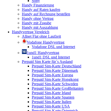
Sony
Handy Finanzierung
Handy auf Raten kaufen
Handy auf Rechnung bestellen
Handy ohne Vertrag
Handy mit Zugabe
Handy mit Auszahlung
Handyvertrag Vergleich
Allnet Flat ohne Laufzeit
Vodafone Handyvertrag
Vodafone DSL und Internet
1und1 Handyvertrag
1und1 DSL und Internet
Prepaid Sim Karte für´s Ausland
Prepaid Sim-Karte Deutschland
Prepaid Sim-Karte Dänemark
Prepaid Sim-Karte Europa
Prepaid Sim-Karte Hongkong
Prepaid Sim-Karte Schweden
Prepaid Sim-Karte Großbritanien
Prepaid Sim-Karte Irland
Prepaid Sim-Karte Spanien
Prepaid Sim-Karte Italien
Prepaid Sim-Karte USA
Prepaid Sim-Karte Österreich