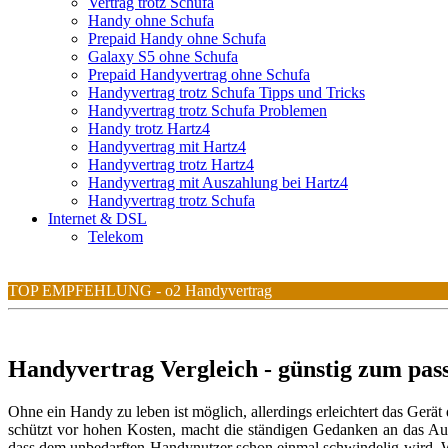
Vertrag trotz Schufa
Handy ohne Schufa
Prepaid Handy ohne Schufa
Galaxy S5 ohne Schufa
Prepaid Handyvertrag ohne Schufa
Handyvertrag trotz Schufa Tipps und Tricks
Handyvertrag trotz Schufa Problemen
Handy trotz Hartz4
Handyvertrag mit Hartz4
Handyvertrag trotz Hartz4
Handyvertrag mit Auszahlung bei Hartz4
Handyvertrag trotz Schufa
Internet & DSL
Telekom
TOP EMPFEHLUNG - o2 Handyvertrag
Handyvertrag Vergleich - günstig zum pas
Ohne ein Handy zu leben ist möglich, allerdings erleichtert das Ge
schützt vor hohen Kosten, macht die ständigen Gedanken an das Aufla
dass dem unbedarften Handynutzer schon einmal schwindelig wird. Welch